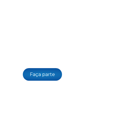
ulsionamos
con
través da tecnolog
ideal para empresas e startups potiguares de
Faça parte
Ver empresas