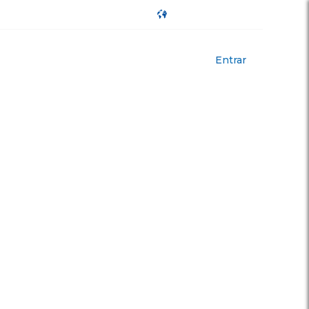
-A
A
+A
omunicação
Jerimum Jobs
Entrar