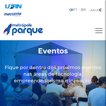
-A
A
+A
Eventos
Fique por dentro dos próximos eventos
nas áreas de tecnologia,
empreendedorismo e inovação.